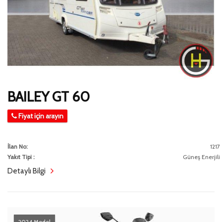
BAILEY GT 60
Fiyat için arayın
İlan No:
1217
Yakıt Tipi :
Güneş Enerjili
Detaylı Bilgi
2024 Model