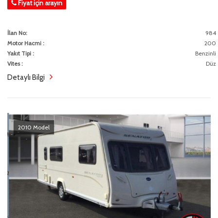
Fiyat için arayın
İlan No:
984
Motor Hacmi :
200
Yakıt Tipi :
Benzinli
Vites :
Düz
Detaylı Bilgi
2010 Model