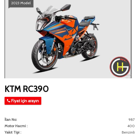
2023 Model
KTM RC390
Fiyat için arayın
İlan No:
987
Motor Hacmi :
400
Yakıt Tipi :
Benzinli