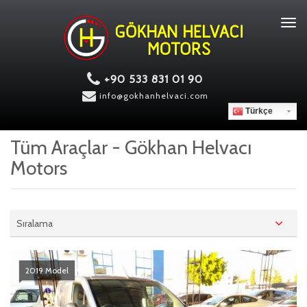
Tog
navi
+90 533 831 01 90
info@gokhanhelvaci.com
Türkçe
Tüm Araçlar - Gökhan Helvacı
Motors
Sıralama
2019 Model