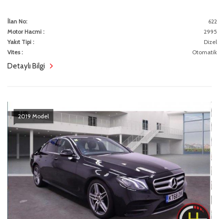
İlan No:
622
Motor Hacmi :
2995
Yakıt Tipi :
Dizel
Vites :
Otomatik
Detaylı Bilgi
2019 Model