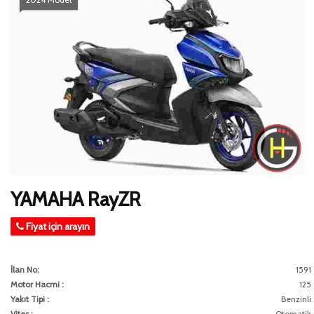
YAMAHA RayZR
Fiyat için arayın
İlan No:
1591
Motor Hacmi :
125
Yakıt Tipi :
Benzinli
Vites :
Otomatik