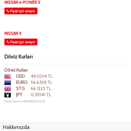
NISSAN e-POWER S
Fiyat için arayın
NISSAN X
Fiyat için arayın
Döviz Kurları
Döviz Kurları
USD
49.0014 TL
EURO
56.6359 TL
STG
66.1225 TL
JPY
0.31041 TL
Güncelleme: 08/08/2026 12:50
Hakkımızda