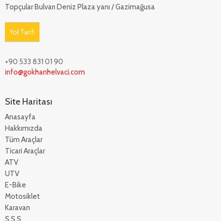
Topçular Bulvarı Deniz Plaza yanı / Gazimağusa
Yol Tarifi
+90 533 831 01 90
info@gokhanhelvaci.com
Site Haritası
Anasayfa
Hakkımızda
Tüm Araçlar
Ticari Araçlar
ATV
UTV
E-Bike
Motosiklet
Karavan
S.S.S