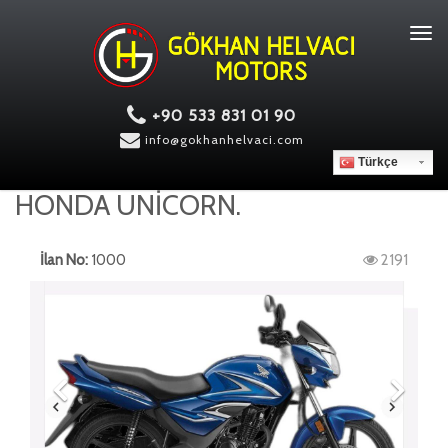
Tog
navi
+90 533 831 01 90
info@gokhanhelvaci.com
Türkçe
HONDA UNİCORN.
İlan No:
1000
2191