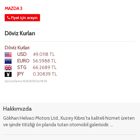
MAZDA 3
Fiyat için arayın
Döviz Kurları
Döviz Kurları
USD
49.0118 TL
EURO
56.5988 TL
STG
66.2689 TL
JPY
0.30839 TL
Güncelleme: 10/08/2026 18:43
Hakkımızda
Gökhan Helvacı Motors Ltd., Kuzey Kıbrıs'ta kaliteli hizmet üreten
ve işinde titizliği ön planda tutan otomobil galerisidir. ...