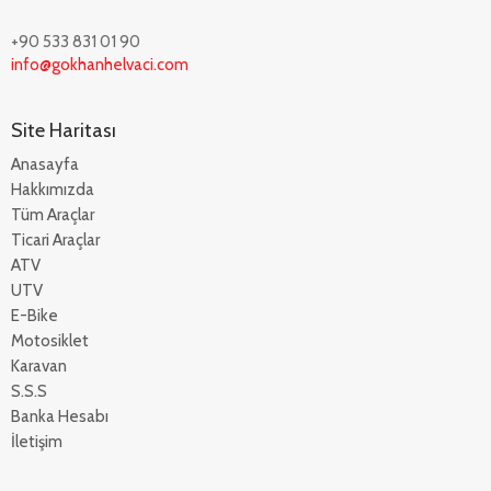
+90 533 831 01 90
info@gokhanhelvaci.com
Site Haritası
Anasayfa
Hakkımızda
Tüm Araçlar
Ticari Araçlar
ATV
UTV
E-Bike
Motosiklet
Karavan
S.S.S
Banka Hesabı
İletişim