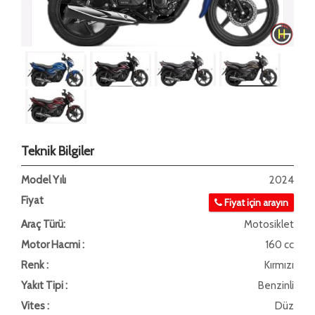
Teknik Bilgiler
Model Yılı
2024
Fiyat
Fiyat için arayın
Araç Türü:
Motosiklet
Motor Hacmi :
160 cc
Renk :
Kırmızı
Yakıt Tipi :
Benzinli
Vites :
Düz