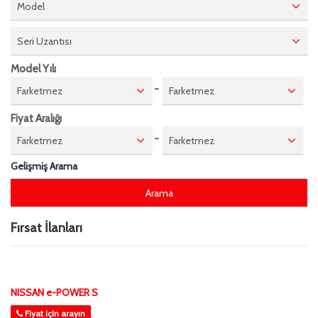
Model
Seri Uzantısı
Model Yılı
-
Farketmez
Farketmez
Fiyat Aralığı
-
Farketmez
Farketmez
Gelişmiş Arama
Fırsat İlanları
NISSAN e-POWER S
Fiyat için arayın