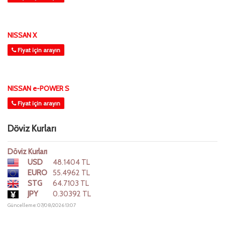
NISSAN X
Fiyat için arayın
NISSAN e-POWER S
Fiyat için arayın
Döviz Kurları
Döviz Kurları
USD
48.1404 TL
EURO
55.4962 TL
STG
64.7103 TL
JPY
0.30392 TL
Güncelleme: 07/08/2026 13:07