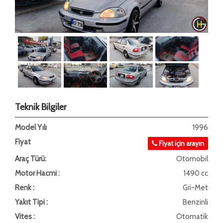
Teknik Bilgiler
Model Yılı
1996
Fiyat
Fiyat için arayın
Araç Türü:
Otomobil
Motor Hacmi :
1490 cc
Renk :
Gri-Met
Yakıt Tipi :
Benzinli
Vites :
Otomatik