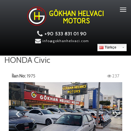
Tog
navi
+90 533 831 01 90
info@gokhanhelvaci.com
Türkçe
HONDA Civic
İlan No:
1975
237