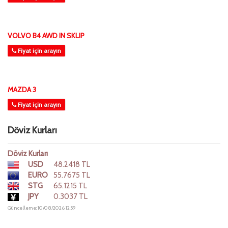
VOLVO B4 AWD IN SKLIP
Fiyat için arayın
MAZDA 3
Fiyat için arayın
Döviz Kurları
Döviz Kurları
USD
48.2418 TL
EURO
55.7675 TL
STG
65.1215 TL
JPY
0.3037 TL
Güncelleme: 10/08/2026 12:59