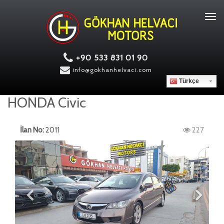
Tog
navi
+90 533 831 01 90
info@gokhanhelvaci.com
Türkçe
HONDA Civic
İlan No:
2011
227