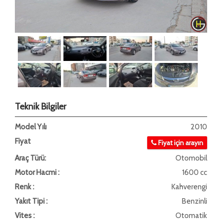
Teknik Bilgiler
Model Yılı
2010
Fiyat
Fiyat için arayın
Araç Türü:
Otomobil
Motor Hacmi :
1600 cc
Renk :
Kahverengi
Yakıt Tipi :
Benzinli
Vites :
Otomatik