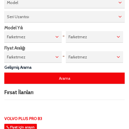
Model
Seri Uzantısı
Model Yılı
-
Farketmez
Farketmez
Fiyat Aralığı
-
Farketmez
Farketmez
Gelişmiş Arama
Fırsat İlanları
VOLVO PLUS PRO B3
Fiyat için arayın