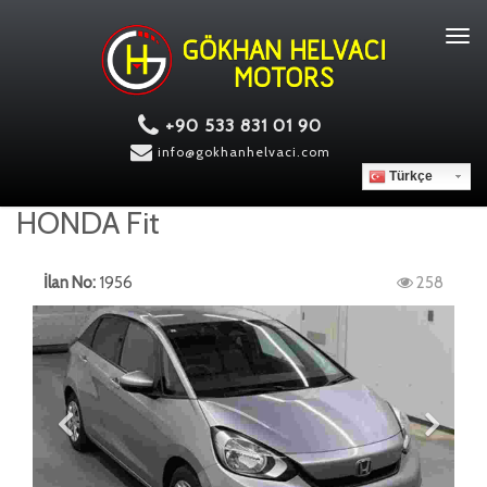
Tog
navi
+90 533 831 01 90
info@gokhanhelvaci.com
Türkçe
HONDA Fit
İlan No:
1956
258