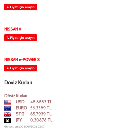
Fiyat için arayın
NISSAN X
Fiyat için arayın
NISSAN e-POWER S
Fiyat için arayın
Döviz Kurları
Döviz Kurları
USD
48.8883 TL
EURO
56.3389 TL
STG
65.7939 TL
JPY
0.30878 TL
Güncelleme: 06/08/2026 22:07