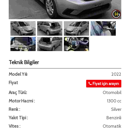
Teknik Bilgiler
Model Yılı
2022
Fiyat
Fiyat için arayın
Araç Türü:
Otomobil
Motor Hacmi :
1300 cc
Renk :
Silver
Yakıt Tipi :
Benzinli
Vites :
Otomatik