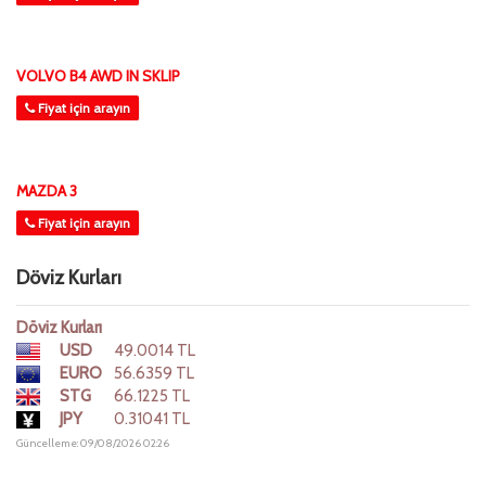
VOLVO B4 AWD IN SKLIP
Fiyat için arayın
MAZDA 3
Fiyat için arayın
Döviz Kurları
Döviz Kurları
USD
49.0014 TL
EURO
56.6359 TL
STG
66.1225 TL
JPY
0.31041 TL
Güncelleme: 09/08/2026 02:26