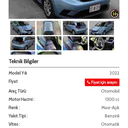
Teknik Bilgiler
Model Yılı
2022
Fiyat
Fiyat için arayın
Araç Türü:
Otomobil
Motor Hacmi :
1300 cc
Renk :
Mavi-Açık
Yakıt Tipi :
Benzinli
Vites :
Otomatik