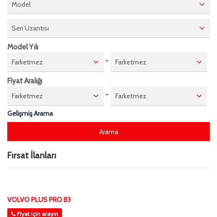
Model
Seri Uzantısı
Model Yılı
-
Farketmez
Farketmez
Fiyat Aralığı
-
Farketmez
Farketmez
Gelişmiş Arama
Fırsat İlanları
VOLVO PLUS PRO B3
Fiyat için arayın