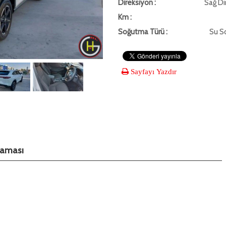
Direksiyon :
Sağ Di
Km :
Soğutma Türü :
Su S
Sayfayı Yazdır
klaması