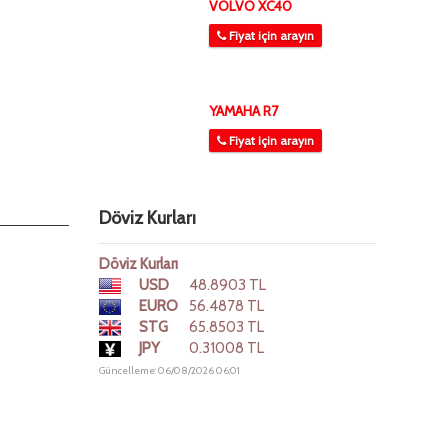
VOLVO XC40
Fiyat için arayın
YAMAHA R7
Fiyat için arayın
Döviz Kurları
Döviz Kurları
USD
48.8903 TL
EURO
56.4878 TL
STG
65.8503 TL
JPY
0.31008 TL
Güncelleme: 06/08/2026 06:01