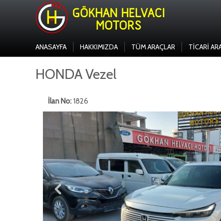
ANASAYFA
HAKKIMIZDA
TÜM ARAÇLAR
TICARI AR
HONDA Vezel
İlan No:
1826