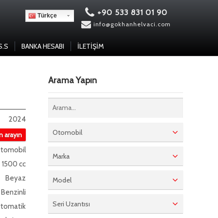
+90 533 831 01 90
Türkçe
info@gokhanhelvaci.com
S.S
BANKA HESABI
İLETIŞIM
Arama Yapın
2024
Otomobil
in arayın
tomobil
Marka
1500 cc
Beyaz
Model
Benzinli
Seri Uzantısı
tomatik