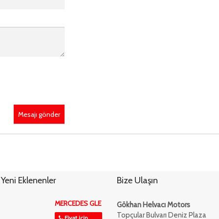
Mesajı gönder
Yeni Eklenenler
Bize Ulaşın
MERCEDES GLE
Gökhan Helvacı Motors
Topçular Bulvarı Deniz Plaza
Fiyat için