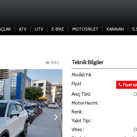
AÇLAR
ATV
UTV
E-BIKE
MOTOSIKLET
KARAVAN
S.
Teknik Bilgiler
880
Model Yılı
Fiyat
Fiyat iç
Araç Türü:
O
Motor Hacmi :
Renk :
Yakıt Tipi :
Vites :
O