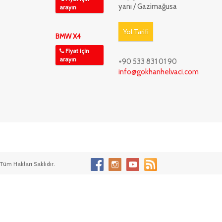
yanı / Gazimağusa
arayın
Yol Tarifi
BMW X4
Fiyat için
arayın
+90 533 831 01 90
info@gokhanhelvaci.com
Tüm Hakları Saklıdır.