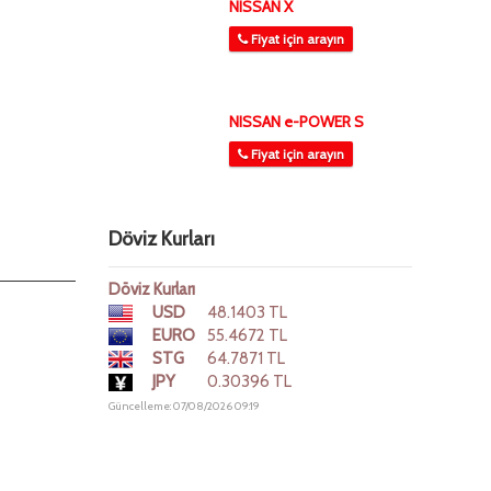
NISSAN X
Fiyat için arayın
NISSAN e-POWER S
Fiyat için arayın
Döviz Kurları
Döviz Kurları
USD
48.1403 TL
EURO
55.4672 TL
STG
64.7871 TL
JPY
0.30396 TL
Güncelleme: 07/08/2026 09:19