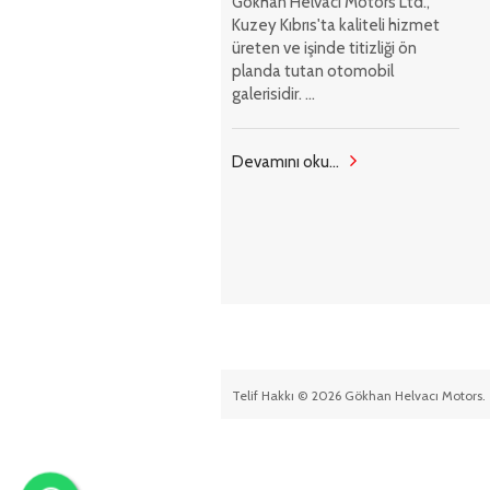
Gökhan Helvacı Motors Ltd.,
Kuzey Kıbrıs'ta kaliteli hizmet
üreten ve işinde titizliği ön
planda tutan otomobil
galerisidir. ...
Devamını oku...
Telif Hakkı © 2026 Gökhan Helvacı Motors. 