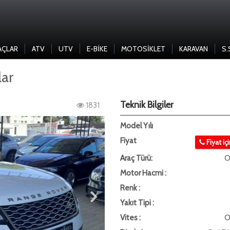
AÇLAR
ATV
UTV
E-BIKE
MOTOSIKLET
KARAVAN
S.
ar
Teknik Bilgiler
1831
Model Yılı
Fiyat
Fiyat iç
Araç Türü:
O
Motor Hacmi :
Renk :
Yakıt Tipi :
Vites :
O