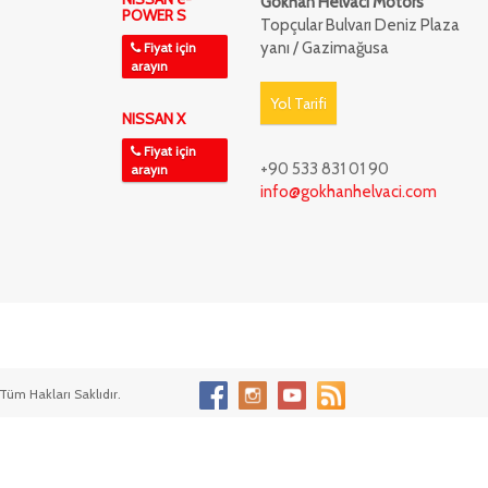
Gökhan Helvacı Motors
POWER S
Topçular Bulvarı Deniz Plaza
yanı / Gazimağusa
Fiyat için
arayın
Yol Tarifi
NISSAN X
Fiyat için
+90 533 831 01 90
arayın
info@gokhanhelvaci.com
Tüm Hakları Saklıdır.