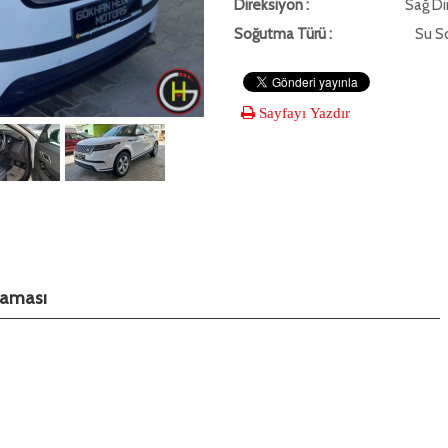
Direksiyon :
Sağ Di
Soğutma Türü :
Su S
Sayfayı Yazdır
klaması