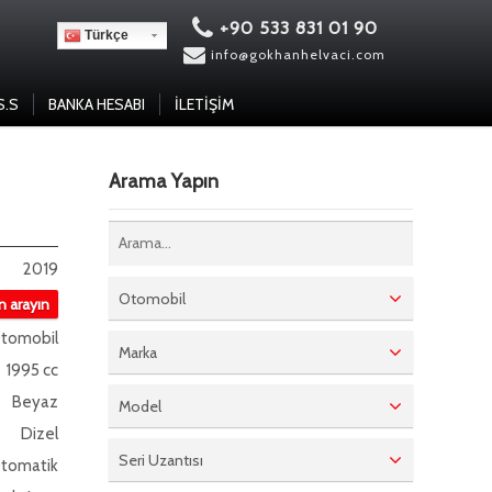
+90 533 831 01 90
Türkçe
info@gokhanhelvaci.com
S.S
BANKA HESABI
İLETIŞIM
Arama Yapın
2019
Otomobil
in arayın
tomobil
Marka
1995 cc
Beyaz
Model
Dizel
Seri Uzantısı
tomatik