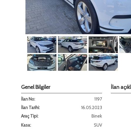
Genel Bilgiler
İlan açı
İlan No:
1197
İlan Tarihi:
16.05.2023
Araç Tipi:
Binek
Kasa:
SUV