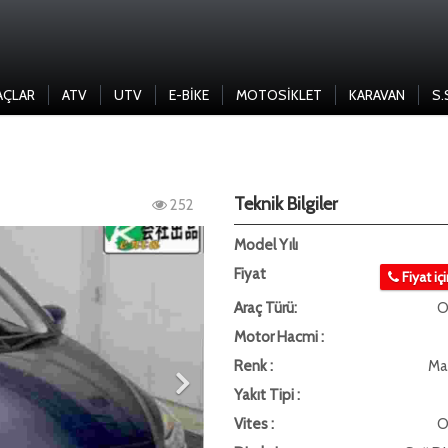
AÇLAR
ATV
UTV
E-BIKE
MOTOSIKLET
KARAVAN
S.
Teknik Bilgiler
252
Model Yılı
Fiyat
Fiyat iç
Araç Türü:
O
Motor Hacmi :
Renk :
Ma
Yakıt Tipi :
Vites :
O