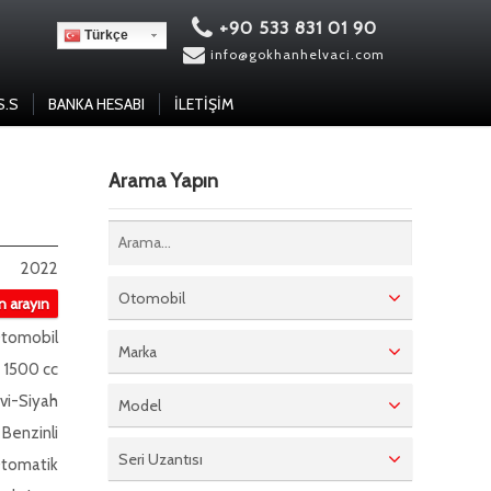
+90 533 831 01 90
Türkçe
info@gokhanhelvaci.com
S.S
BANKA HESABI
İLETIŞIM
Arama Yapın
2022
Otomobil
in arayın
tomobil
Marka
1500 cc
vi-Siyah
Model
Benzinli
Seri Uzantısı
tomatik