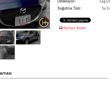
Direksiyon :
Sağ Di
Soğutma Türü :
Su S
Sayfayı Yazdır
klaması