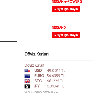
NISSAN e-POWER S
Fiyat için arayın
NISSAN X
Fiyat için arayın
Döviz Kurları
Döviz Kurları
USD
49.0014 TL
EURO
56.6359 TL
STG
66.1225 TL
JPY
0.31041 TL
Güncelleme: 08/08/2026 06:31