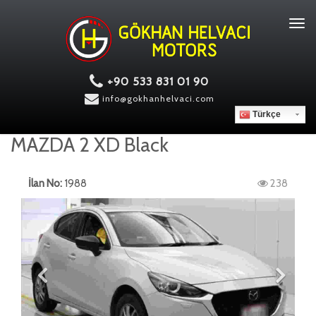
Tog
navi
+90 533 831 01 90
info@gokhanhelvaci.com
Türkçe
MAZDA 2 XD Black
İlan No:
1988
238