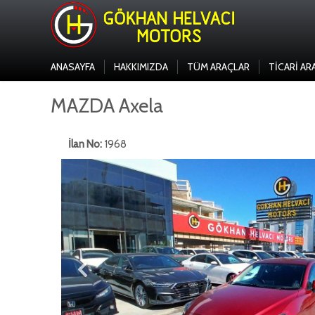
ANASAYFA
HAKKIMIZDA
TÜM ARAÇLAR
TICARI AR
MAZDA Axela
İlan No:
1968