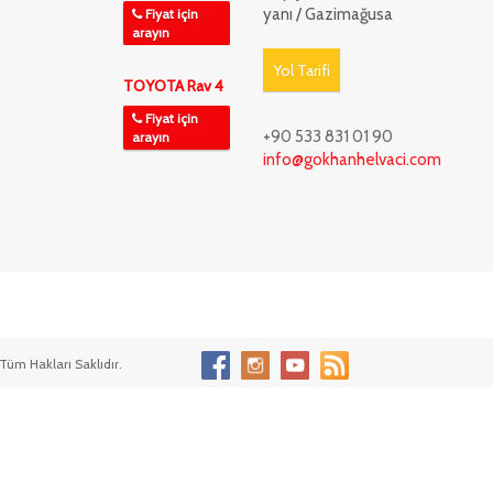
yanı / Gazimağusa
Fiyat için
arayın
Yol Tarifi
TOYOTA Rav 4
Fiyat için
+90 533 831 01 90
arayın
info@gokhanhelvaci.com
Tüm Hakları Saklıdır.