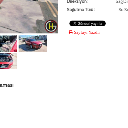
Direksiyon :
Sağ Di
Soğutma Türü :
Su S
Sayfayı Yazdır
klaması