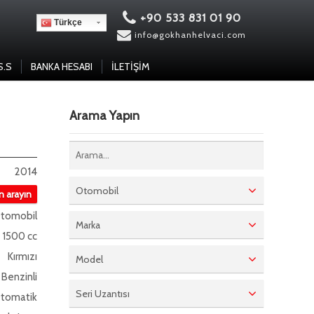
+90 533 831 01 90
Türkçe
info@gokhanhelvaci.com
S.S
BANKA HESABI
İLETIŞIM
Arama Yapın
2014
Otomobil
in arayın
tomobil
Marka
1500 cc
Kırmızı
Model
Benzinli
Seri Uzantısı
tomatik