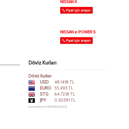
NISSAN X
Fiyat için arayın
NISSAN e-POWER S
Fiyat için arayın
Döviz Kurları
Döviz Kurları
USD
48.1418 TL
EURO
55.493 TL
STG
64.7218 TL
JPY
0.30391 TL
Güncelleme: 07/08/2026 12:52