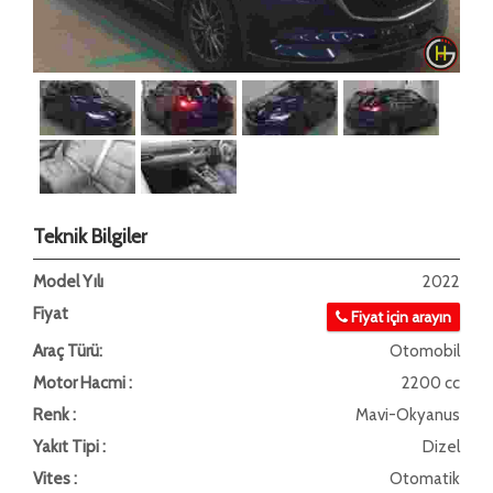
Teknik Bilgiler
Model Yılı
2022
Fiyat
Fiyat için arayın
Araç Türü:
Otomobil
Motor Hacmi :
2200 cc
Renk :
Mavi-Okyanus
Yakıt Tipi :
Dizel
Vites :
Otomatik