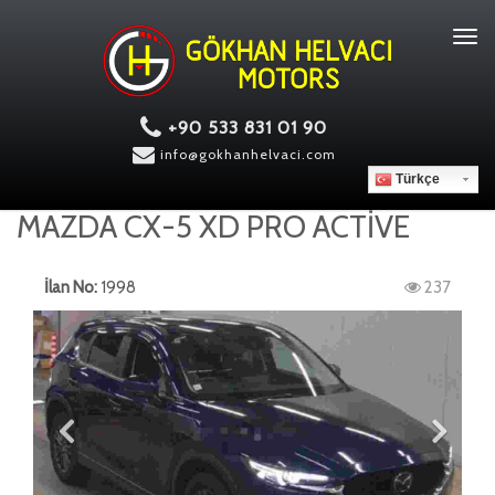
Tog
navi
+90 533 831 01 90
info@gokhanhelvaci.com
Türkçe
MAZDA CX-5 XD PRO ACTİVE
İlan No:
1998
237