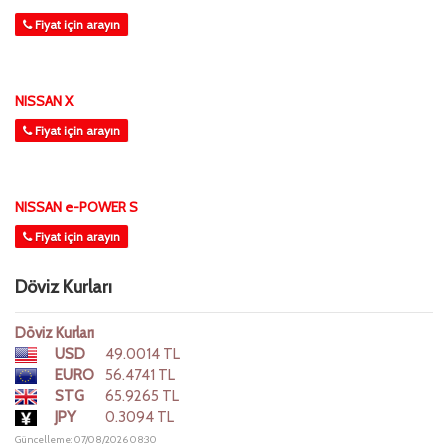
Fiyat için arayın
NISSAN X
Fiyat için arayın
NISSAN e-POWER S
Fiyat için arayın
Döviz Kurları
Döviz Kurları
USD
49.0014 TL
EURO
56.4741 TL
STG
65.9265 TL
JPY
0.3094 TL
Güncelleme: 07/08/2026 08:30