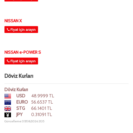
NISSAN X
Fiyat için arayın
NISSAN e-POWER S
Fiyat için arayın
Döviz Kurları
Döviz Kurları
USD
48.9999 TL
EURO
56.6537 TL
STG
66.1401 TL
JPY
0.31091 TL
Güncelleme: 07/08/2026 21:35