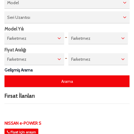
Model
Seri Uzantısı
Model Yılı
-
Farketmez
Farketmez
Fiyat Aralığı
-
Farketmez
Farketmez
Gelişmiş Arama
Fırsat İlanları
NISSAN e-POWER S
Fiyat için arayın