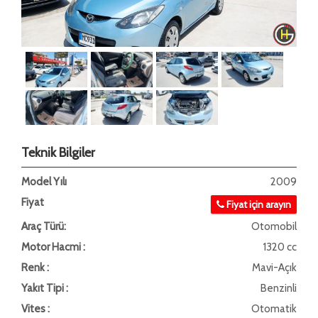
Teknik Bilgiler
Model Yılı
2009
Fiyat
Fiyat için arayın
Araç Türü:
Otomobil
Motor Hacmi :
1320 cc
Renk :
Mavi-Açık
Yakıt Tipi :
Benzinli
Vites :
Otomatik