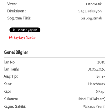
Vites :
Otomatik
Direksiyon :
Sağ Direksiyon
Soğutma Türü :
Su Soğutmalı
Sayfayı Yazdır
Genel Bilgiler
İlan No:
2010
İlan Tarihi:
31.05.2026
Araç Tipi:
Binek
Kasa:
Hatchback
Kapı:
5 Kapı
Kullanımı:
İkinci El (Plakasız)
Kaçıncı Sahibi:
Plakasız (Yeni)