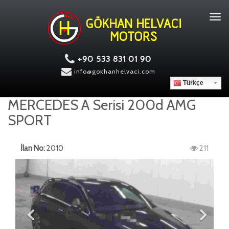
Tog
navi
+90 533 831 01 90
info@gokhanhelvaci.com
Türkçe
MERCEDES A Serisi 200d AMG
SPORT
İlan No:
2010
211