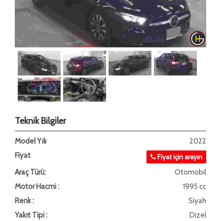
Teknik Bilgiler
Model Yılı
2022
Fiyat
Fiyat için arayın
Araç Türü:
Otomobil
Motor Hacmi :
1995 cc
Renk :
Siyah
Yakıt Tipi :
Dizel