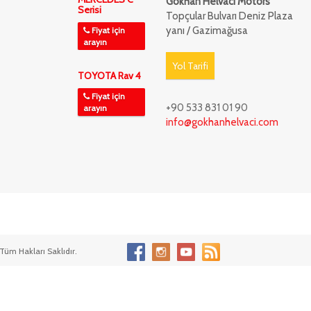
Gökhan Helvacı Motors
Serisi
Topçular Bulvarı Deniz Plaza
yanı / Gazimağusa
Fiyat için
arayın
Yol Tarifi
TOYOTA Rav 4
Fiyat için
+90 533 831 01 90
arayın
info@gokhanhelvaci.com
Tüm Hakları Saklıdır.