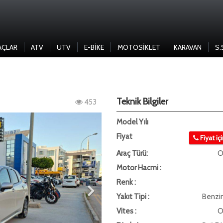
AÇLAR
ATV
UTV
E-BIKE
MOTOSIKLET
KARAVAN
S.
Teknik Bilgiler
453
Model Yılı
Fiyat
Fiyat iç
Araç Türü:
O
Motor Hacmi :
Renk :
Yakıt Tipi :
Benzi
Vites :
O