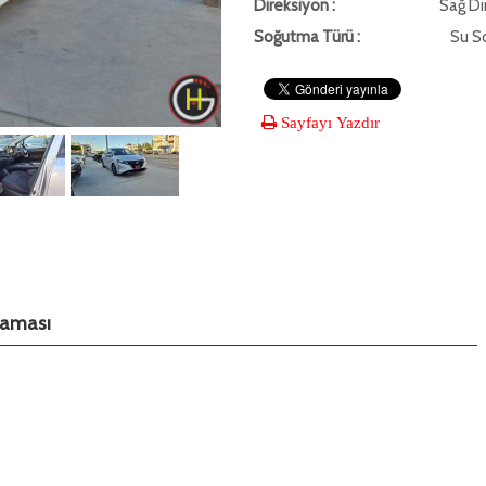
Direksiyon :
Sağ Di
Soğutma Türü :
Su S
Sayfayı Yazdır
klaması