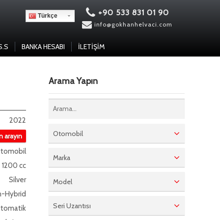
+90 533 831 01 90
Türkçe
info@gokhanhelvaci.com
S.S
BANKA HESABI
İLETIŞIM
Arama Yapın
2022
Otomobil
in arayın
tomobil
Marka
1200 cc
Silver
Model
n-Hybrid
Seri Uzantısı
tomatik