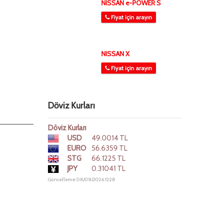
NISSAN e-POWER S
Fiyat için arayın
NISSAN X
Fiyat için arayın
Döviz Kurları
Döviz Kurları
USD
49.0014 TL
EURO
56.6359 TL
STG
66.1225 TL
JPY
0.31041 TL
Güncelleme: 08/08/2026 12:28