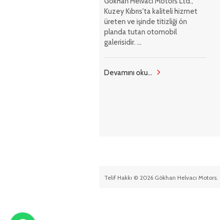
Gökhan Helvacı Motors Ltd.,
Kuzey Kıbrıs'ta kaliteli hizmet
üreten ve işinde titizliği ön
planda tutan otomobil
galerisidir. ...
Devamını oku...
Telif Hakkı © 2026 Gökhan Helvacı Motors. 