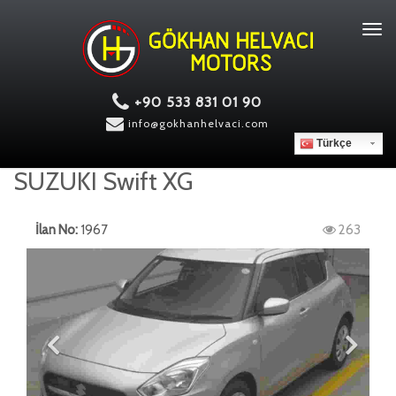
Tog
navi
+90 533 831 01 90
info@gokhanhelvaci.com
Türkçe
SUZUKI Swift XG
İlan No:
1967
263