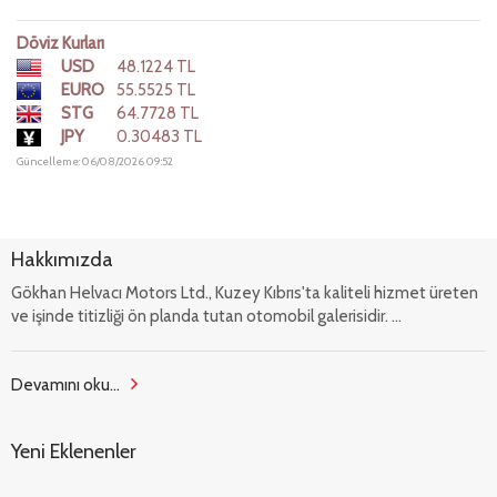
Döviz Kurları
USD
48.1224 TL
EURO
55.5525 TL
STG
64.7728 TL
JPY
0.30483 TL
Güncelleme: 06/08/2026 09:52
Hakkımızda
Gökhan Helvacı Motors Ltd., Kuzey Kıbrıs'ta kaliteli hizmet üreten
ve işinde titizliği ön planda tutan otomobil galerisidir. ...
Devamını oku...
Yeni Eklenenler