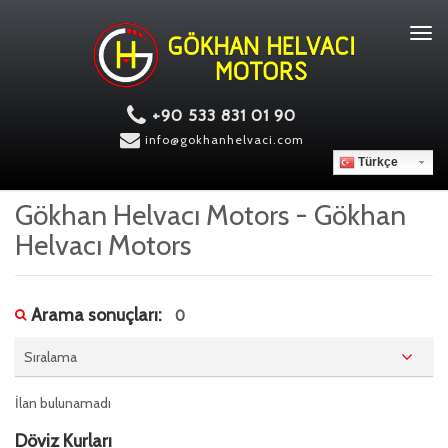
Tog
navi
+90 533 831 01 90
info@gokhanhelvaci.com
Türkçe
Gökhan Helvacı Motors - Gökhan
Helvacı Motors
Arama sonuçları:
0
Sıralama
İlan bulunamadı
Döviz Kurları