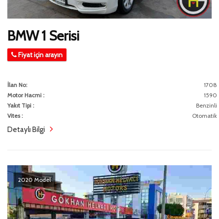
BMW 1 Serisi
Fiyat için arayın
İlan No:
1708
Motor Hacmi :
1590
Yakıt Tipi :
Benzinli
Vites :
Otomatik
Detaylı Bilgi
2020 Model