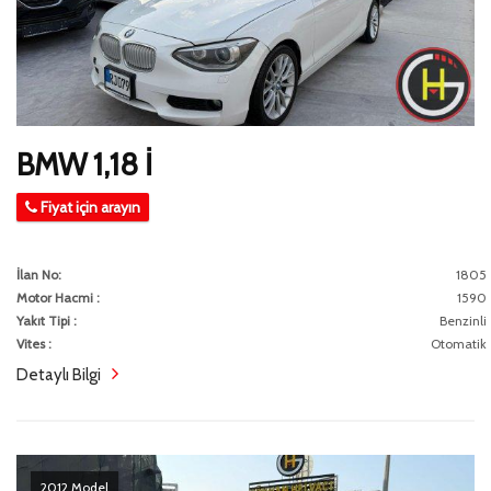
BMW 1,18 İ
Fiyat için arayın
İlan No:
1805
Motor Hacmi :
1590
Yakıt Tipi :
Benzinli
Vites :
Otomatik
Detaylı Bilgi
2012 Model