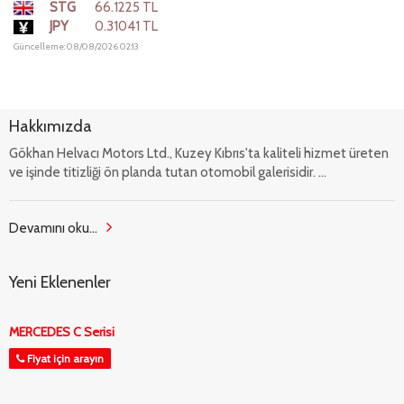
STG
66.1225 TL
JPY
0.31041 TL
Güncelleme: 08/08/2026 02:13
Hakkımızda
Gökhan Helvacı Motors Ltd., Kuzey Kıbrıs'ta kaliteli hizmet üreten
ve işinde titizliği ön planda tutan otomobil galerisidir. ...
Devamını oku...
Yeni Eklenenler
MERCEDES C Serisi
Fiyat için arayın