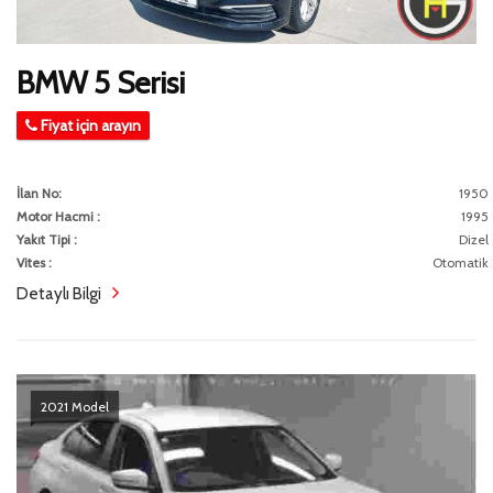
BMW 5 Serisi
Fiyat için arayın
İlan No:
1950
Motor Hacmi :
1995
Yakıt Tipi :
Dizel
Vites :
Otomatik
Detaylı Bilgi
2021 Model