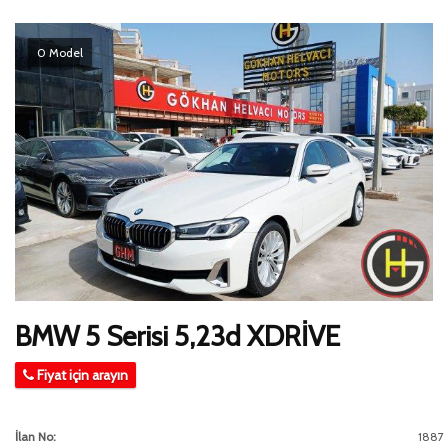
0 Model
BMW 5 Serisi 5,23d XDRİVE
Fiyat için arayın
İlan No:
1887