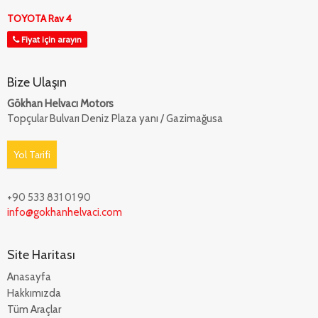
TOYOTA Rav 4
Fiyat için arayın
Bize Ulaşın
Gökhan Helvacı Motors
Topçular Bulvarı Deniz Plaza yanı / Gazimağusa
Yol Tarifi
+90 533 831 01 90
info@gokhanhelvaci.com
Site Haritası
Anasayfa
Hakkımızda
Tüm Araçlar