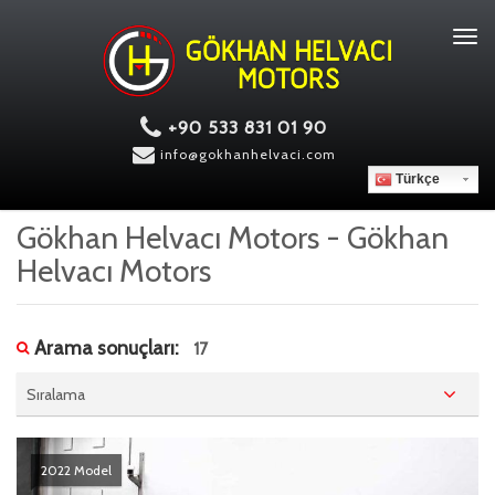
Tog
navi
+90 533 831 01 90
info@gokhanhelvaci.com
Türkçe
Gökhan Helvacı Motors - Gökhan
Helvacı Motors
Arama sonuçları:
17
Sıralama
2022 Model