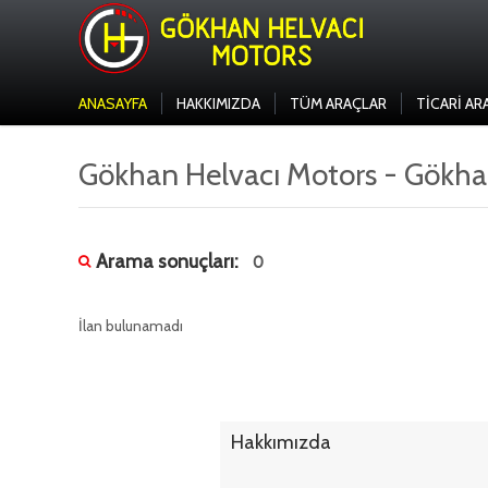
ANASAYFA
HAKKIMIZDA
TÜM ARAÇLAR
TICARI AR
Gökhan Helvacı Motors - Gökha
Arama sonuçları:
0
İlan bulunamadı
Hakkımızda