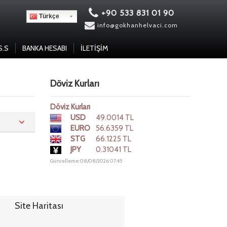
+90 533 831 01 90
Türkçe
info@gokhanhelvaci.com
S.S
BANKA HESABI
İLETIŞIM
Döviz Kurları
Döviz Kurları
USD
49.0014 TL
EURO
56.6359 TL
STG
66.1225 TL
JPY
0.31041 TL
Güncelleme: 08/08/2026 07:45
Site Haritası