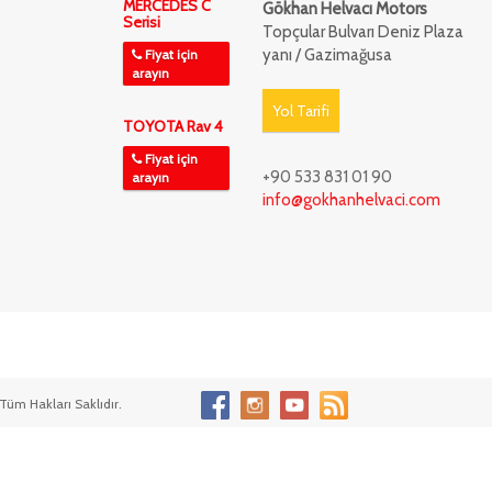
MERCEDES C
Gökhan Helvacı Motors
Serisi
Topçular Bulvarı Deniz Plaza
yanı / Gazimağusa
Fiyat için
arayın
Yol Tarifi
TOYOTA Rav 4
Fiyat için
+90 533 831 01 90
arayın
info@gokhanhelvaci.com
Tüm Hakları Saklıdır.