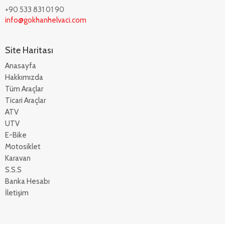
+90 533 831 01 90
info@gokhanhelvaci.com
Site Haritası
Anasayfa
Hakkımızda
Tüm Araçlar
Ticari Araçlar
ATV
UTV
E-Bike
Motosiklet
Karavan
S.S.S
Banka Hesabı
İletişim