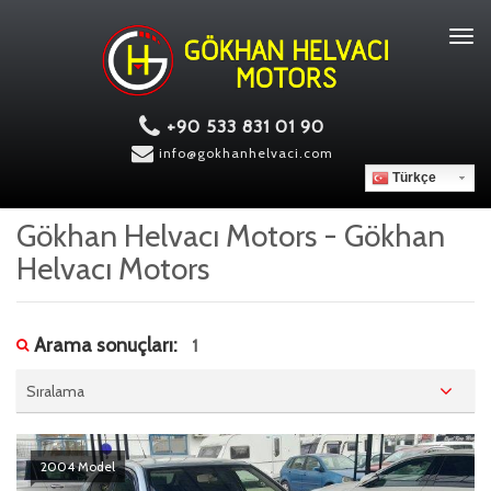
Tog
navi
+90 533 831 01 90
info@gokhanhelvaci.com
Türkçe
Gökhan Helvacı Motors - Gökhan
Helvacı Motors
Arama sonuçları:
1
Sıralama
2004 Model