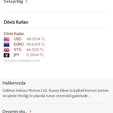
Detaylı Bilgi
Döviz Kurları
Döviz Kurları
USD
49.0014 TL
EURO
56.6359 TL
STG
66.1225 TL
JPY
0.31041 TL
Güncelleme: 08/08/2026 07:45
Hakkımızda
Gökhan Helvacı Motors Ltd., Kuzey Kıbrıs'ta kaliteli hizmet üreten
ve işinde titizliği ön planda tutan otomobil galerisidir. ...
Devamını oku...