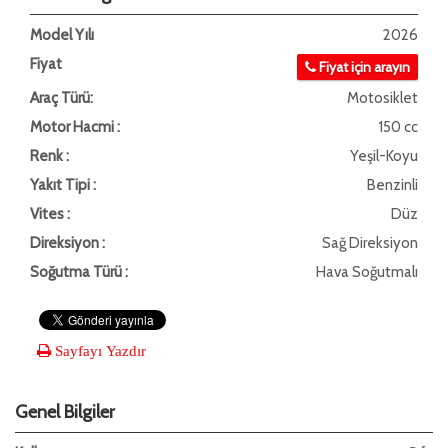
Model Yılı
2026
Fiyat
Fiyat için arayın
Araç Türü:
Motosiklet
Motor Hacmi :
150 cc
Renk :
Yeşil-Koyu
Yakıt Tipi :
Benzinli
Vites :
Düz
Direksiyon :
Sağ Direksiyon
Soğutma Türü :
Hava Soğutmalı
Sayfayı Yazdır
Genel Bilgiler