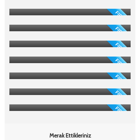
FIRSAT
YAMAHA R7
2026 Model
FIRSAT
SUZUKI DELTA
2026 Model
FIRSAT
SUZUKI FRONX
0 Model
FIRSAT
MAZDA XD PRO ACTİVE
2022 Model
FIRSAT
MAZDA Black Tone Edition 4WD
2023 Model
FIRSAT
HONDA Vezel
0 Model
FIRSAT
MAZDA XD
2024 Model
FIRSAT
Merak Ettikleriniz