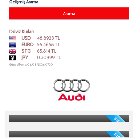
Gelişmiş Arama
Döviz Kurları
USD
48.8923 TL
EURO
56.4658 TL
STG
65.814 TL
JPY
0.30999 TL
Güncelleme: 06/08/2026 07:30
NISSAN e-POWER S
2022 Model
FIRSAT
VOLVO XC40
2022 Model