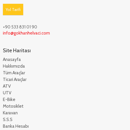
Yol Tarifi
+90 533 831 01 90
info@gokhanhelvaci.com
Site Haritası
Anasayfa
Hakkımızda
Tüm Araçlar
Ticari Araçlar
ATV
UTV
E-Bike
Motosiklet
Karavan
S.S.S
Banka Hesabı