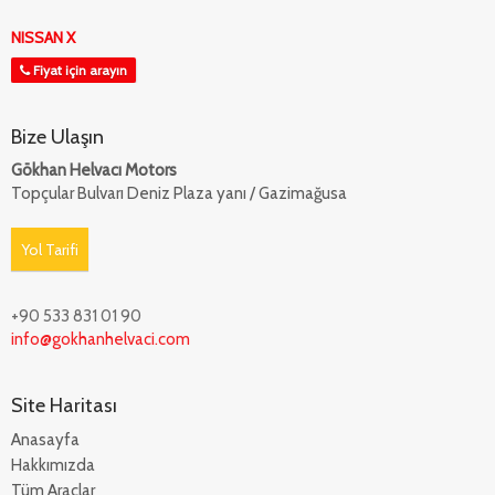
NISSAN X
Fiyat için arayın
Bize Ulaşın
Gökhan Helvacı Motors
Topçular Bulvarı Deniz Plaza yanı / Gazimağusa
Yol Tarifi
+90 533 831 01 90
info@gokhanhelvaci.com
Site Haritası
Anasayfa
Hakkımızda
Tüm Araçlar