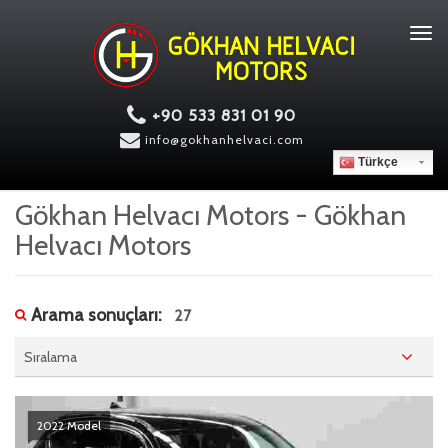
Tog
navi
+90 533 831 01 90
info@gokhanhelvaci.com
Türkçe
Gökhan Helvacı Motors - Gökhan
Helvacı Motors
Arama sonuçları:
27
Sıralama
2022 Model