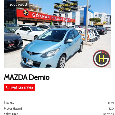
2009 Model
MAZDA Demio
Fiyat için arayın
İlan No:
1979
Motor Hacmi :
1320
Yakıt Tipi :
Benzinli