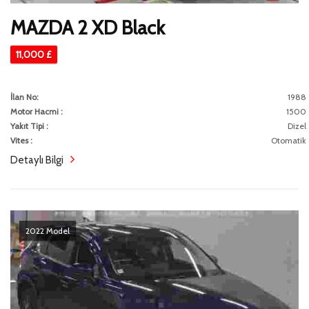
MAZDA 2 XD Black
11,000 £
İlan No:
1988
Motor Hacmi :
1500
Yakıt Tipi :
Dizel
Vites :
Otomatik
Detaylı Bilgi
2022 Model