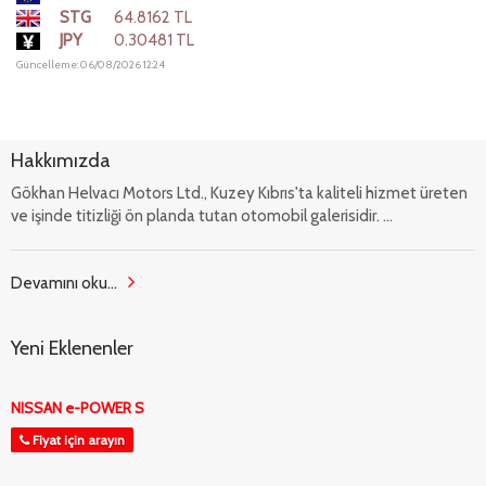
STG
64.8162 TL
JPY
0.30481 TL
Güncelleme: 06/08/2026 12:24
Hakkımızda
Gökhan Helvacı Motors Ltd., Kuzey Kıbrıs'ta kaliteli hizmet üreten
ve işinde titizliği ön planda tutan otomobil galerisidir. ...
Devamını oku...
Yeni Eklenenler
NISSAN e-POWER S
Fiyat için arayın