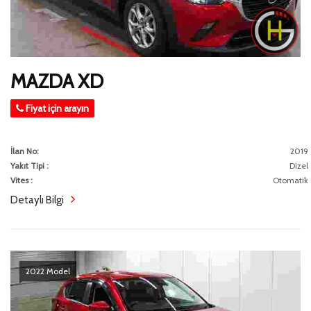
MAZDA XD
Fiyat için arayın
İlan No:
2019
Yakıt Tipi :
Dizel
Vites :
Otomatik
Detaylı Bilgi
2022 Model