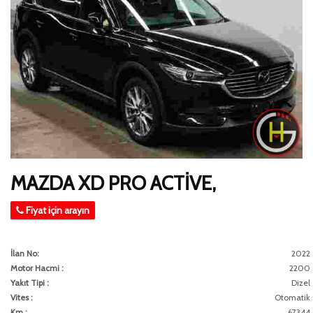
MAZDA XD PRO ACTİVE,
Fiyat için arayın
İlan No:
2022
Motor Hacmi :
2200
Yakıt Tipi :
Dizel
Vites :
Otomatik
Km :
67344