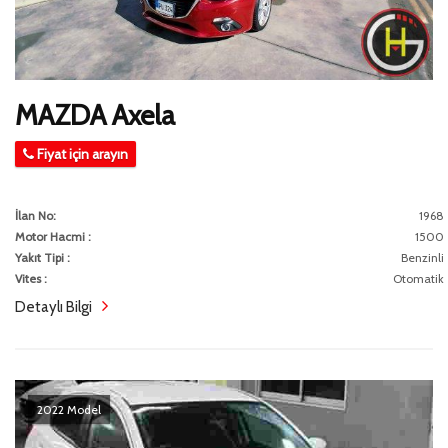
MAZDA Axela
Fiyat için arayın
İlan No:
1968
Motor Hacmi :
1500
Yakıt Tipi :
Benzinli
Vites :
Otomatik
Detaylı Bilgi
2022 Model