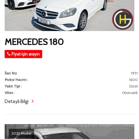
MERCEDES 180
Fiyat için arayın
İlan No:
1951
Motor Hacmi :
1600
Yakıt Tipi :
Dizel
Vites :
Otomatik
Detaylı Bilgi
2022 Model