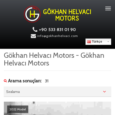
Tog
navi
+90 533 831 01 90
info@gokhanhelvaci.com
Türkçe
Gökhan Helvacı Motors - Gökhan
Helvacı Motors
Arama sonuçları:
31
Sıralama
2022 Model