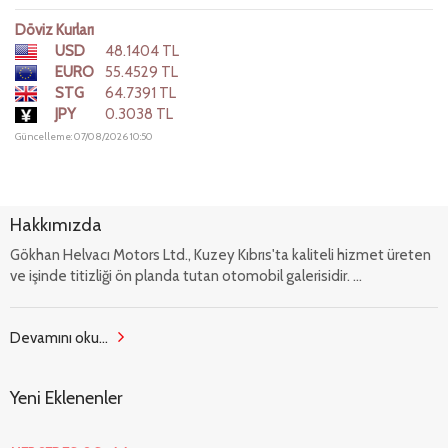
Döviz Kurları
USD
48.1404 TL
EURO
55.4529 TL
STG
64.7391 TL
JPY
0.3038 TL
Güncelleme: 07/08/2026 10:50
Hakkımızda
Gökhan Helvacı Motors Ltd., Kuzey Kıbrıs'ta kaliteli hizmet üreten
ve işinde titizliği ön planda tutan otomobil galerisidir. ...
Devamını oku...
Yeni Eklenenler