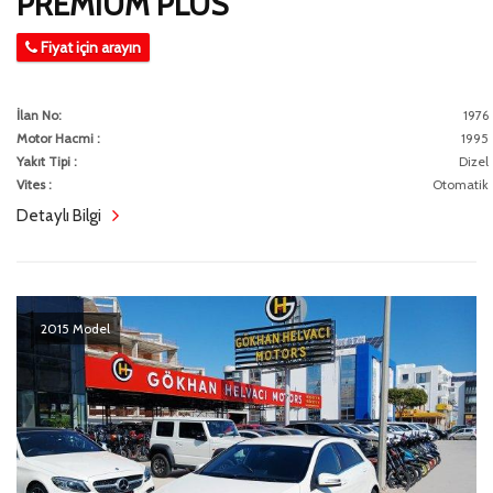
PREMIUM PLUS
Fiyat için arayın
İlan No:
1976
Motor Hacmi :
1995
Yakıt Tipi :
Dizel
Vites :
Otomatik
Detaylı Bilgi
2015 Model