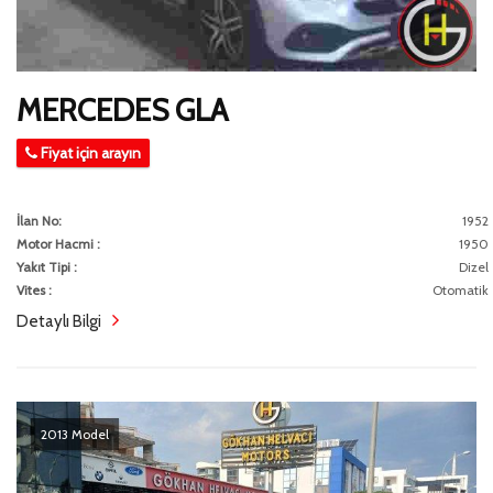
MERCEDES GLA
Fiyat için arayın
İlan No:
1952
Motor Hacmi :
1950
Yakıt Tipi :
Dizel
Vites :
Otomatik
Detaylı Bilgi
2013 Model