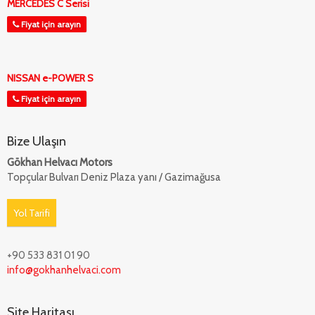
MERCEDES C Serisi
Fiyat için arayın
NISSAN e-POWER S
Fiyat için arayın
Bize Ulaşın
Gökhan Helvacı Motors
Topçular Bulvarı Deniz Plaza yanı / Gazimağusa
Yol Tarifi
+90 533 831 01 90
info@gokhanhelvaci.com
Site Haritası