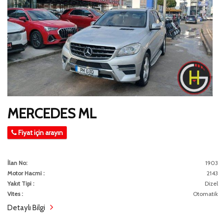
MERCEDES ML
Fiyat için arayın
İlan No:
1903
Motor Hacmi :
2143
Yakıt Tipi :
Dizel
Vites :
Otomatik
Detaylı Bilgi