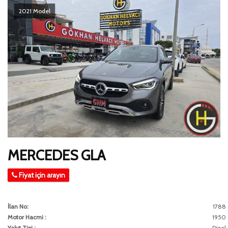
2021 Model
MERCEDES GLA
Fiyat için arayın
İlan No:
1788
Motor Hacmi :
1950
Yakıt Tipi :
Dizel