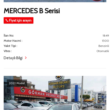
MERCEDES B Serisi
Fiyat için arayın
İlan No:
1849
Motor Hacmi :
1500
Yakıt Tipi :
Benzinli
Vites :
Otomatik
Detaylı Bilgi
2022 Model