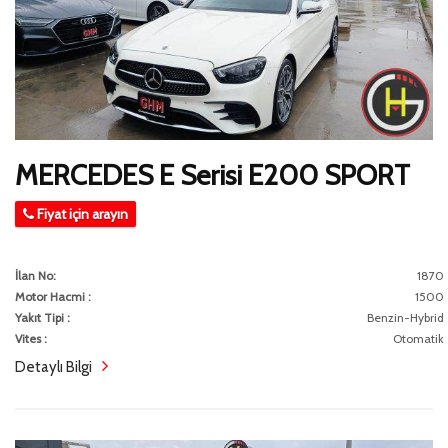
MERCEDES E Serisi E200 SPORT
Fiyat için arayın
İlan No:
1870
Motor Hacmi :
1500
Yakıt Tipi :
Benzin-Hybrid
Vites :
Otomatik
Detaylı Bilgi