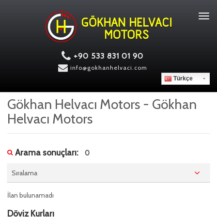
Tog
navi
+90 533 831 01 90
info@gokhanhelvaci.com
Türkçe
Gökhan Helvacı Motors - Gökhan
Helvacı Motors
Arama sonuçları:
0
Sıralama
İlan bulunamadı
Döviz Kurları