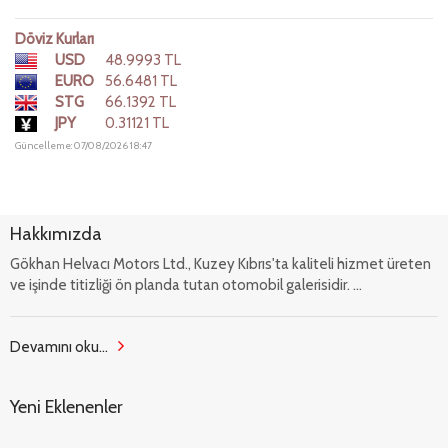
Döviz Kurları
USD
48.9993 TL
EURO
56.6481 TL
STG
66.1392 TL
JPY
0.31121 TL
Güncelleme: 07/08/2026 18:47
Hakkımızda
Gökhan Helvacı Motors Ltd., Kuzey Kıbrıs'ta kaliteli hizmet üreten
ve işinde titizliği ön planda tutan otomobil galerisidir. ...
Devamını oku...
Yeni Eklenenler