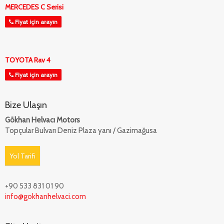
MERCEDES C Serisi
Fiyat için arayın
TOYOTA Rav 4
Fiyat için arayın
Bize Ulaşın
Gökhan Helvacı Motors
Topçular Bulvarı Deniz Plaza yanı / Gazimağusa
Yol Tarifi
+90 533 831 01 90
info@gokhanhelvaci.com