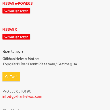
NISSAN e-POWER S
Fiyat için arayın
NISSAN X
Fiyat için arayın
Bize Ulaşın
Gökhan Helvacı Motors
Topçular Bulvarı Deniz Plaza yanı / Gazimağusa
Yol Tarifi
+90 533 831 01 90
info@gokhanhelvaci.com