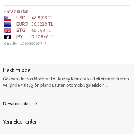
Döviz Kurları
USD
48.8913 TL
EURO
56.3228 TL
STG
65.793 TL
JPY
0.30846 TL
Güncelleme: 06/08/2026 19:45
Hakkımızda
Gökhan Helvacı Motors Ltd., Kuzey Kıbrıs'ta kaliteli hizmet üreten
ve işinde titizliği ön planda tutan otomobil galerisidir. ...
Devamını oku...
Yeni Eklenenler