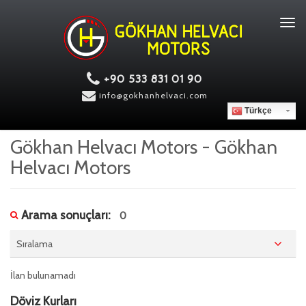
Tog
navi
+90 533 831 01 90
info@gokhanhelvaci.com
Türkçe
Gökhan Helvacı Motors - Gökhan
Helvacı Motors
Arama sonuçları:
0
Sıralama
İlan bulunamadı
Döviz Kurları