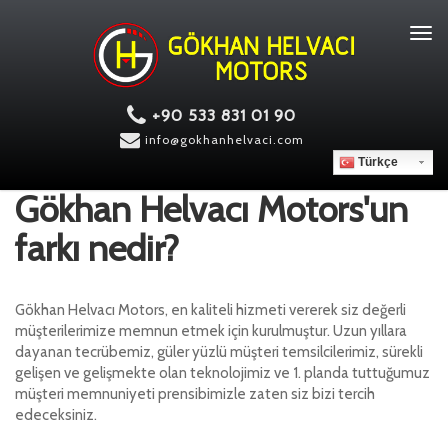
Tog
navi
+90 533 831 01 90
info@gokhanhelvaci.com
Türkçe
Gökhan Helvacı Motors'un
farkı nedir?
Gökhan Helvacı Motors, en kaliteli hizmeti vererek siz değerli
müşterilerimize memnun etmek için kurulmuştur. Uzun yıllara
dayanan tecrübemiz, güler yüzlü müşteri temsilcilerimiz, sürekli
gelişen ve gelişmekte olan teknolojimiz ve 1. planda tuttuğumuz
müşteri memnuniyeti prensibimizle zaten siz bizi tercih
edeceksiniz.