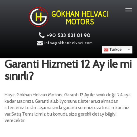
Tog
navi
+90 533 831 01 90
info@gokhanhelvaci.com
Türkçe
Garanti Hizmeti 12 Ay ile mi
sınırlı?
Hayır, Gökhan Helvacı Motors; Garanti 12 Ay ile sınırlı değil, 24 aya
kadar aracınıza Garanti alabiliyorsunuz.İster aracı almadan
isterseniz teslim aşamasında garanti sürenizi uzatma imkanınız
var.Satış Temsilcimiz bu konuda size gerekli detay bilgiyi
verecektir.