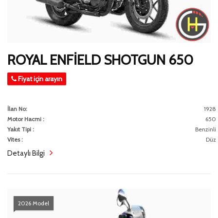
ROYAL ENFİELD SHOTGUN 650
Fiyat için arayın
İlan No:
1928
Motor Hacmi :
650
Yakıt Tipi :
Benzinli
Vites :
Düz
Detaylı Bilgi
2026 Model