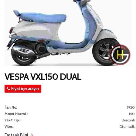
VESPA VXL150 DUAL
Fiyat için arayın
İlan No:
1920
Motor Hacmi :
150
Yakıt Tipi :
Benzinli
Vites :
Otomatik
Detaylı Bilgi