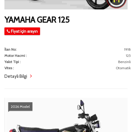
YAMAHA GEAR 125
Fiyat için arayın
İlan No:
1918
Motor Hacmi :
125
Yakıt Tipi :
Benzinli
Vites :
Otomatik
Detaylı Bilgi
2026 Model