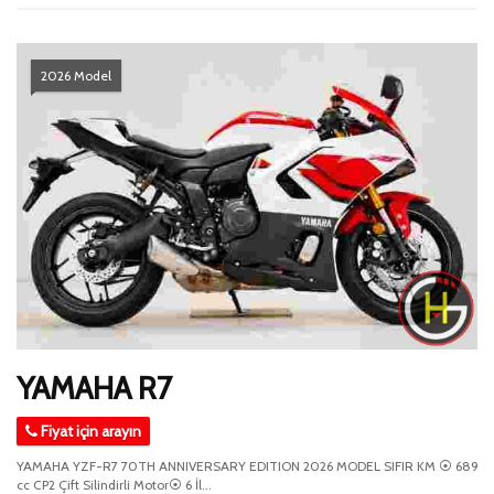
2026 Model
YAMAHA R7
Fiyat için arayın
YAMAHA YZF-R7 70TH ANNIVERSARY EDITION 2026 MODEL SIFIR KM ⦿ 689
cc CP2 Çift Silindirli Motor⦿ 6 İl...