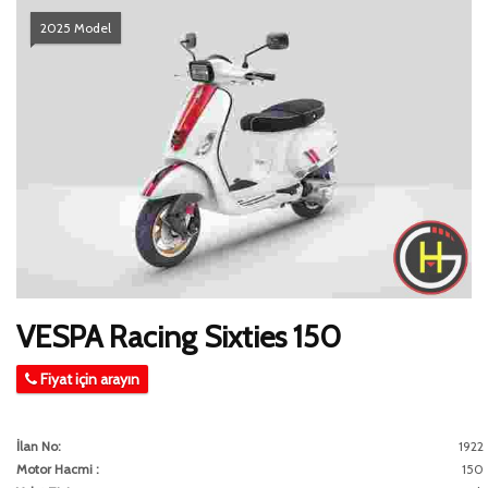
2025 Model
VESPA Racing Sixties 150
Fiyat için arayın
İlan No:
1922
Motor Hacmi :
150