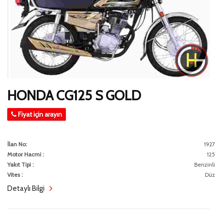
HONDA CG125 S GOLD
Fiyat için arayın
İlan No:
1927
Motor Hacmi :
125
Yakıt Tipi :
Benzinli
Vites :
Düz
Detaylı Bilgi